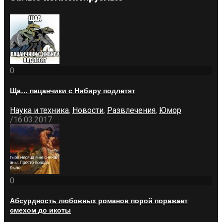
0
Ща… пацанчики с Нибиру подлетят
Наука и техника
,
Новости
,
Развлечения
,
Юмор
/
16.03.2017
0
Абсурдность любовных романов порой поражает
смехом до икоты