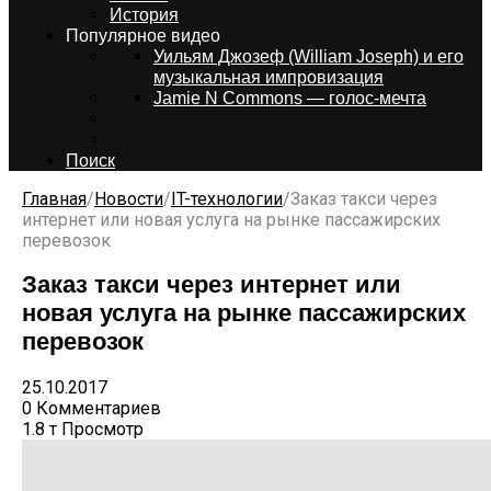
История
Популярное видео
Уильям Джозеф (William Joseph) и его
музыкальная импровизация
Jamie N Commons — голос-мечта
Поиск
Главная
/
Новости
/
IT-технологии
/
Заказ такси через
интернет или новая услуга на рынке пассажирских
перевозок
Заказ такси через интернет или
новая услуга на рынке пассажирских
перевозок
25.10.2017
0 Комментариев
1.8 т Просмотр