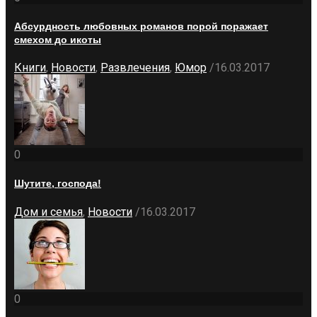
Абсурдность любовных романов порой поражает
смехом до икоты
Книги
,
Новости
,
Развлечения
,
Юмор
/
16.03.2017
0
Шутите, господа!
Дом и семья
,
Новости
/
16.03.2017
0