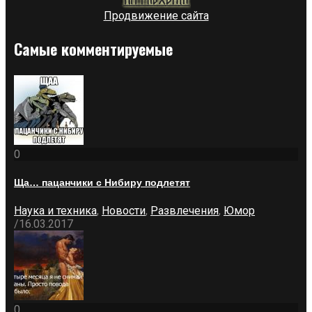
Продвижение сайта
Самые комментируемые
0
Ща… пацанчики с Нибиру подлетят
Наука и техника
,
Новости
,
Развлечения
,
Юмор
/
16.03.2017
0