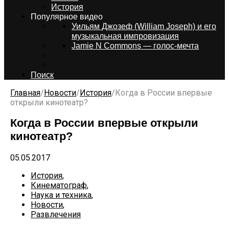
История
Популярное видео
Уильям Джозеф (William Joseph) и его
музыкальная импровизация
Jamie N Commons — голос-мечта
Поиск
Главная
/
Новости
/
История
/
Когда в России впервые
открыли кинотеатр?
Когда в России впервые открыли
кинотеатр?
05.05.2017
История
,
Кинематограф
,
Наука и техника
,
Новости
,
Развлечения