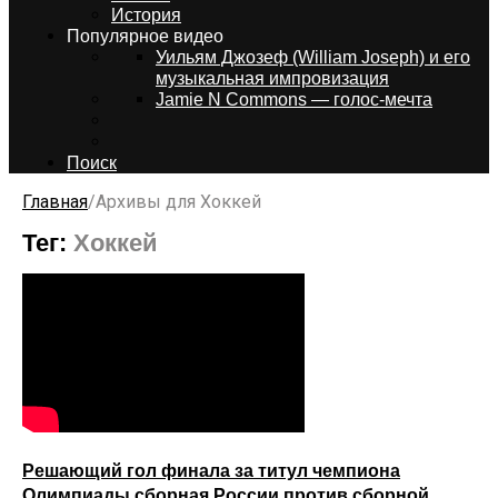
История
Популярное видео
Уильям Джозеф (William Joseph) и его
музыкальная импровизация
Jamie N Commons — голос-мечта
Поиск
Главная
/
Архивы для Хоккей
Тег:
Хоккей
Решающий гол финала за титул чемпиона
Олимпиады сборная России против сборной