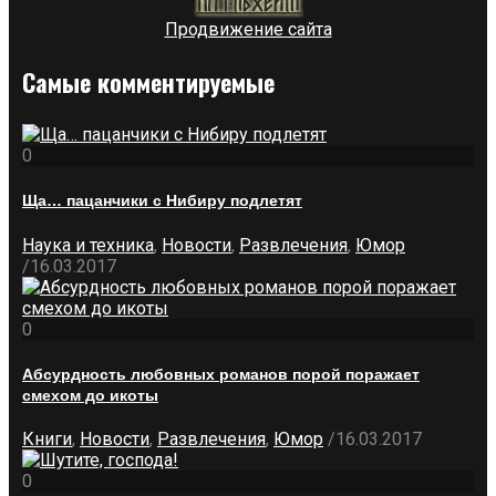
Продвижение сайта
Самые комментируемые
0
Ща… пацанчики с Нибиру подлетят
Наука и техника
,
Новости
,
Развлечения
,
Юмор
/
16.03.2017
0
Абсурдность любовных романов порой поражает
смехом до икоты
Книги
,
Новости
,
Развлечения
,
Юмор
/
16.03.2017
0