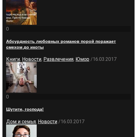
0
Абсурдность любовных романов порой поражает
смехом до икоты
Книги
,
Новости
,
Развлечения
,
Юмор
/
16.03.2017
0
Шутите, господа!
Дом и семья
,
Новости
/
16.03.2017