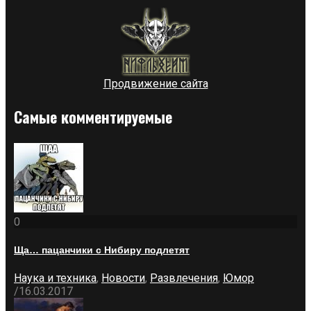
Продвижение сайта
Самые комментируемые
0
Ща… пацанчики с Нибиру подлетят
Наука и техника
,
Новости
,
Развлечения
,
Юмор
/
16.03.2017