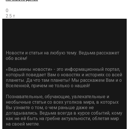
0
2.5 т
Новости и статьи на любую тему. Ведьма расскажет
обо всём!
«Ведьмины новости» - это информационный портал,
который поведает Вам о новостях и историях со всей
планеты. Да что там планеты! Мы расскажем Вам и о
Вселенной, причем не только о нашей!
Познавательные, обучающие, увлекательные и
необычные статьи со всех уголков мира, в которых
Вы узнаете о том, о чем раньше даже не
догадывались. Ведьма всегда в курсе событий, кому
как не ей быть на гребне актуальности, облетая мир
на своей метле.